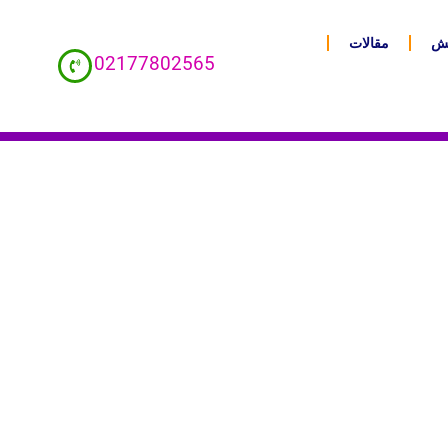
یش
مقالات
02177802565