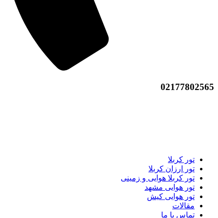
02177802565
تور کربلا
تور ارزان کربلا
تور کربلا هوایی و زمینی
تور هوایی مشهد
تور هوایی کیش
مقالات
تماس با ما