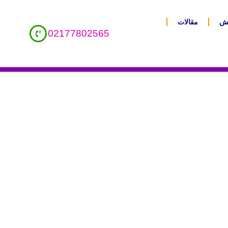
یش
مقالات
02177802565